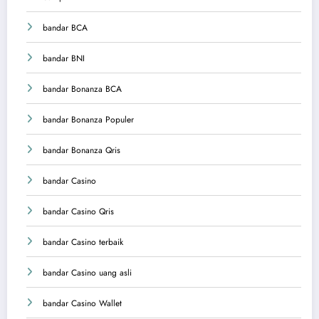
bandar BCA
bandar BNI
bandar Bonanza BCA
bandar Bonanza Populer
bandar Bonanza Qris
bandar Casino
bandar Casino Qris
bandar Casino terbaik
bandar Casino uang asli
bandar Casino Wallet