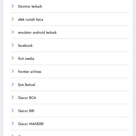
Domino terbaik
efek rumah kaca
emulator android terbaik
facebook
first media
frontier airlines
fyre festival
Gacor BCA
Gacor BRI
Gacor MANDIRI