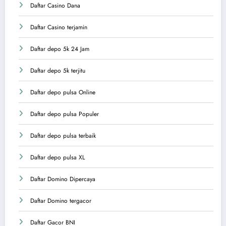
Daftar Casino Dana
Daftar Casino terjamin
Daftar depo 5k 24 Jam
Daftar depo 5k terjitu
Daftar depo pulsa Online
Daftar depo pulsa Populer
Daftar depo pulsa terbaik
Daftar depo pulsa XL
Daftar Domino Dipercaya
Daftar Domino tergacor
Daftar Gacor BNI