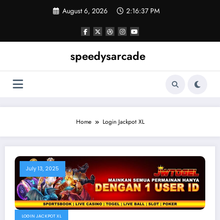
Skip
August 6, 2026
2:16:38 PM
to
content
speedysarcade
Home
Login Jackpot XL
July 13, 2025
LOGIN JACKPOT XL