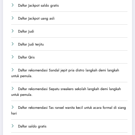
Daftar Jackpot saldo gratis
Daftar Jackpot uang asli
Daftar Judi
Daftar Judi terjitu
Daftar Qris
Daftar rekomendasi Sandal jepit pria distro langkah demi langkah
untuk pemula.
Daftar rekomendasi Sepatu sneakers sekolah langkah demi langkah
untuk pemula.
Daftar rekomendasi Tas ransel wanita kecil untuk acara formal di siang
hari
Daftar saldo gratis