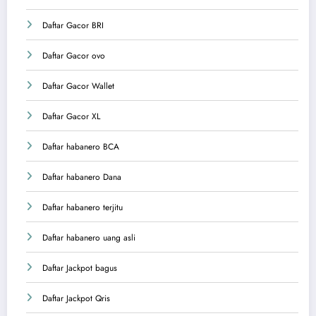
Daftar Gacor BRI
Daftar Gacor ovo
Daftar Gacor Wallet
Daftar Gacor XL
Daftar habanero BCA
Daftar habanero Dana
Daftar habanero terjitu
Daftar habanero uang asli
Daftar Jackpot bagus
Daftar Jackpot Qris