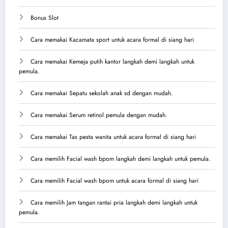
Bonus Slot
Cara memakai Kacamata sport untuk acara formal di siang hari
Cara memakai Kemeja putih kantor langkah demi langkah untuk
pemula.
Cara memakai Sepatu sekolah anak sd dengan mudah.
Cara memakai Serum retinol pemula dengan mudah.
Cara memakai Tas pesta wanita untuk acara formal di siang hari
Cara memilih Facial wash bpom langkah demi langkah untuk pemula.
Cara memilih Facial wash bpom untuk acara formal di siang hari
Cara memilih Jam tangan rantai pria langkah demi langkah untuk
pemula.