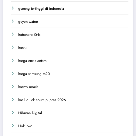
gunung tertinggi di indonesia
guyon waton
habanero Qris
hantu
harga emas antam
harga samsung m20
harvey moeis
hasil quick count pilpres 2026
Hiburan Digital
Hoki ovo