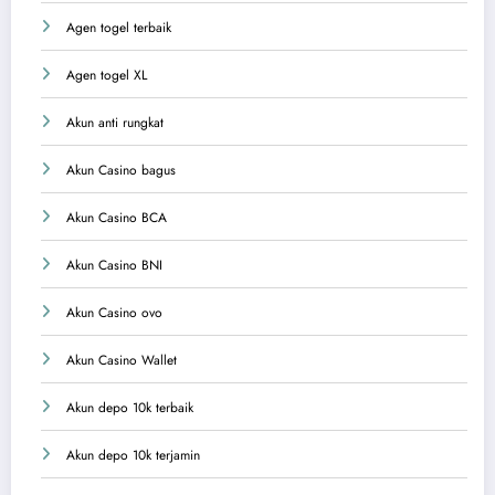
Agen togel terbaik
Agen togel XL
Akun anti rungkat
Akun Casino bagus
Akun Casino BCA
Akun Casino BNI
Akun Casino ovo
Akun Casino Wallet
Akun depo 10k terbaik
Akun depo 10k terjamin