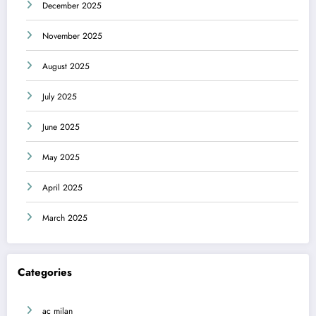
December 2025
November 2025
August 2025
July 2025
June 2025
May 2025
April 2025
March 2025
Categories
ac milan