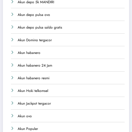
Akun depo 5k MANDIRI
Akun depo pulsa ovo
Akun depo pulsa saldo gratis
Akun Domino tergacor
Akun habanero
Akun habanero 24 Jam
Akun habanero resmi
Akun Hoki telkomsel
Akun Jackpot tergacor
Akun ovo
Akun Populer