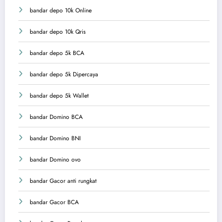
bandar depo 10k Online
bandar depo 10k Qris
bandar depo 5k BCA
bandar depo 5k Dipercaya
bandar depo 5k Wallet
bandar Domino BCA
bandar Domino BNI
bandar Domino ovo
bandar Gacor anti rungkat
bandar Gacor BCA