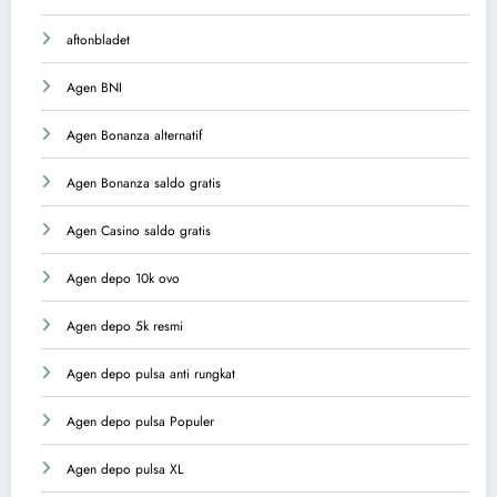
aftonbladet
Agen BNI
Agen Bonanza alternatif
Agen Bonanza saldo gratis
Agen Casino saldo gratis
Agen depo 10k ovo
Agen depo 5k resmi
Agen depo pulsa anti rungkat
Agen depo pulsa Populer
Agen depo pulsa XL