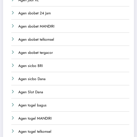
Agen Judi XL
Agen sbobet 24 Jam
Agen sbobet MANDIRI
Agen sbobet telkomsel
Agen sbobet tergacor
Agen sicbo BRI
Agen sicbo Dana
Agen Slot Dana
Agen togel bagus
Agen togel MANDIRI
Agen togel telkomsel