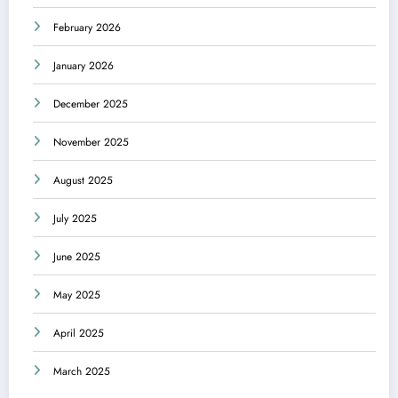
February 2026
January 2026
December 2025
November 2025
August 2025
July 2025
June 2025
May 2025
April 2025
March 2025