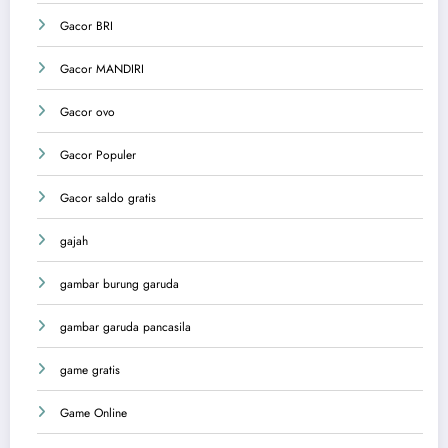
Gacor BRI
Gacor MANDIRI
Gacor ovo
Gacor Populer
Gacor saldo gratis
gajah
gambar burung garuda
gambar garuda pancasila
game gratis
Game Online