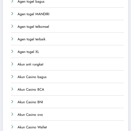
Agen togel bagus
Agen togel MANDIRI
Agen togel telkomsel
Agen togel terbaik
Agen togel XL
Akun anti rungkat
Akun Casino bagus
Akun Casino BCA
Akun Casino BNI
Akun Casino ovo
Akun Casino Wallet