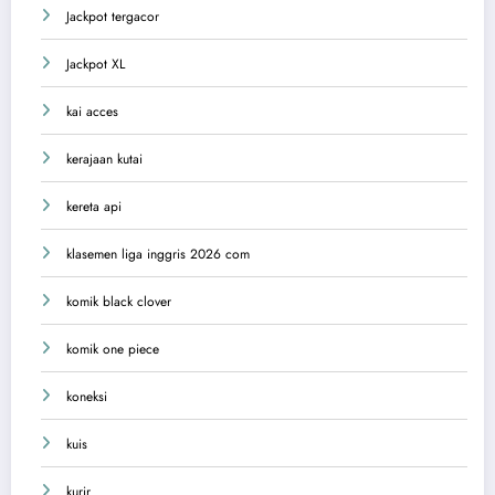
Jackpot tergacor
Jackpot XL
kai acces
kerajaan kutai
kereta api
klasemen liga inggris 2026 com
komik black clover
komik one piece
koneksi
kuis
kurir