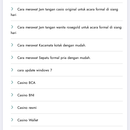
Cara merawat Jam tangan casio original untuk acara formal di siang
hari
Cara merawat Jam tangan wanita rosegold untuk acara formal di siang
hari
Cara merawat Kacamata kotak dengan mudah.
Cara merawat Sepatu formal pria dengan mudah.
cara update windows 7
Casino BCA
Casino BNI
Casino resmi
Casino Wallet