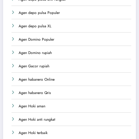
Agen depo pulsa Populer
Agen depo pulsa XL
Agen Domino Populer
Agen Domino rupiah
Agen Gacor rupiah
Agen habanero Online
Agen habanero Qris
Agen Hoki aman
Agen Hoki anti rungkat
Agen Hoki terbaik