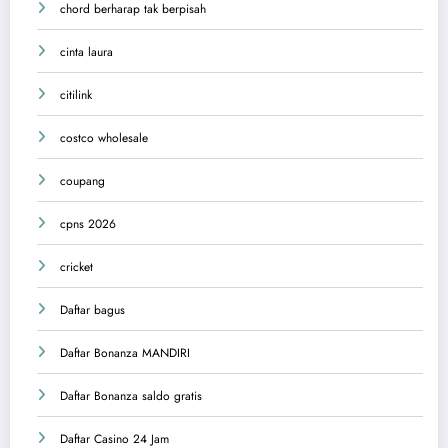
chord berharap tak berpisah
cinta laura
citilink
costco wholesale
coupang
cpns 2026
cricket
Daftar bagus
Daftar Bonanza MANDIRI
Daftar Bonanza saldo gratis
Daftar Casino 24 Jam