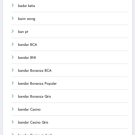
badai katia
baim wong
ban pt
bandar BCA
bandar BNI
bandar Bonanza BCA
bandar Bonanza Populer
bandar Bonanza Qris
bandar Casino
bandar Casino Qris