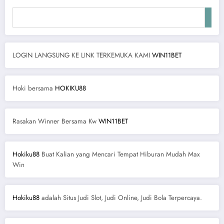
LOGIN LANGSUNG KE LINK TERKEMUKA KAMI
WIN11BET
Hoki bersama
HOKIKU88
Rasakan Winner Bersama Kw
WIN11BET
Hokiku88
Buat Kalian yang Mencari Tempat Hiburan Mudah Max
Win
Hokiku88
adalah Situs Judi Slot, Judi Online, Judi Bola Terpercaya.