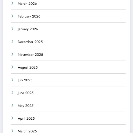
March 2026
February 2026
January 2026
December 2025
November 2025
August 2025
July 2025
June 2025
May 2025
April 2025
March 2025