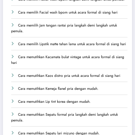
Cara memilih Facial wash bpom untuk acara formal di siang hari
Cara memilih Jam tangan rantai pria langkah demi langkah untuk
pemula.
Cara memilih Lipstik matte tahan lama untuk acara formal di siang hari
Cara memutihkan Kacamata bulat vintage untuk acara formal di siang
hari
Cara memutihkan Kaos distro pria untuk acara formal di siang hari
Cara memutihkan Kemeja flanel pria dengan mudah.
Cara memutihkan Lip tint korea dengan mudah.
Cara memutihkan Sepatu formal pria langkah demi langkah untuk
pemula.
Cara memutihkan Sepatu lari mizuno dengan mudah.