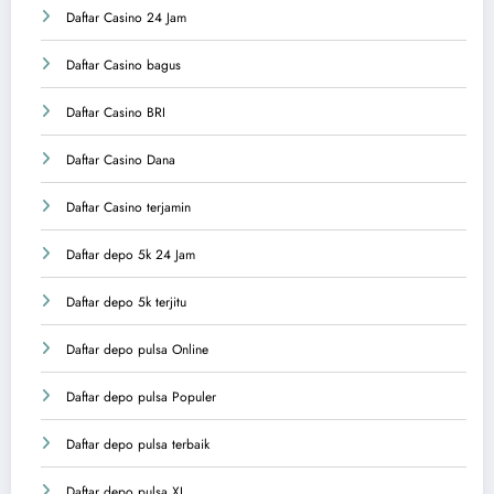
Daftar Casino 24 Jam
Daftar Casino bagus
Daftar Casino BRI
Daftar Casino Dana
Daftar Casino terjamin
Daftar depo 5k 24 Jam
Daftar depo 5k terjitu
Daftar depo pulsa Online
Daftar depo pulsa Populer
Daftar depo pulsa terbaik
Daftar depo pulsa XL