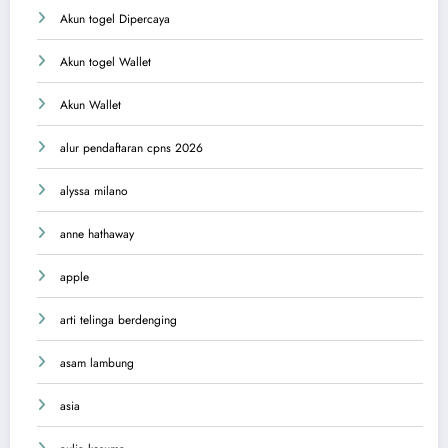
Akun togel Dipercaya
Akun togel Wallet
Akun Wallet
alur pendaftaran cpns 2026
alyssa milano
anne hathaway
apple
arti telinga berdenging
asam lambung
asia