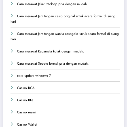
Cara merawat Jaket tracktop pria dengan mudah.
Cara merawat Jam tangan casio original untuk acara formal di siang
hari
Cara merawat Jam tangan wanita rosegold untuk acara formal di siang
hari
Cara merawat Kacamata kotak dengan mudah.
Cara merawat Sepatu formal pria dengan mudah.
cara update windows 7
Casino BCA
Casino BNI
Casino resmi
Casino Wallet