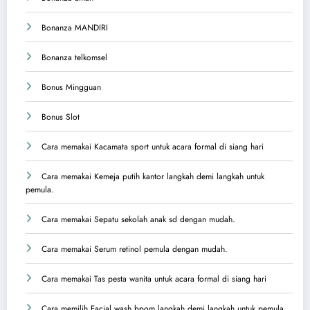
Bonanza MANDIRI
Bonanza telkomsel
Bonus Mingguan
Bonus Slot
Cara memakai Kacamata sport untuk acara formal di siang hari
Cara memakai Kemeja putih kantor langkah demi langkah untuk
pemula.
Cara memakai Sepatu sekolah anak sd dengan mudah.
Cara memakai Serum retinol pemula dengan mudah.
Cara memakai Tas pesta wanita untuk acara formal di siang hari
Cara memilih Facial wash bpom langkah demi langkah untuk pemula.