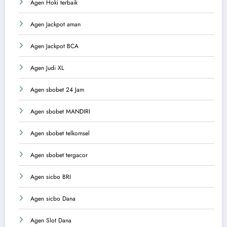
Agen Hoki terbaik
Agen Jackpot aman
Agen Jackpot BCA
Agen Judi XL
Agen sbobet 24 Jam
Agen sbobet MANDIRI
Agen sbobet telkomsel
Agen sbobet tergacor
Agen sicbo BRI
Agen sicbo Dana
Agen Slot Dana