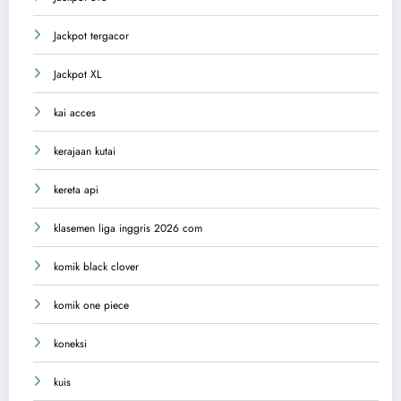
Jackpot tergacor
Jackpot XL
kai acces
kerajaan kutai
kereta api
klasemen liga inggris 2026 com
komik black clover
komik one piece
koneksi
kuis