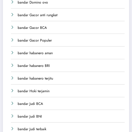
bandar Domino ovo
bandar Gacor anti rungkat
bandar Gacor BCA
bandar Gacor Populer
bandar habanero aman
bandar habanero BRI
bandar habanero terjitu
bandar Hoki terjamin
bandar Judi BCA
bandar Judi BNI
bandar Judi terbaik