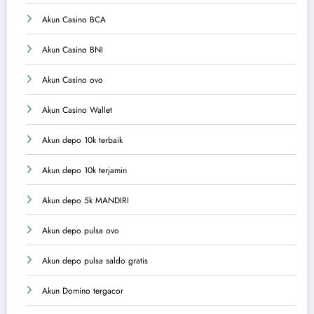
Akun Casino BCA
Akun Casino BNI
Akun Casino ovo
Akun Casino Wallet
Akun depo 10k terbaik
Akun depo 10k terjamin
Akun depo 5k MANDIRI
Akun depo pulsa ovo
Akun depo pulsa saldo gratis
Akun Domino tergacor