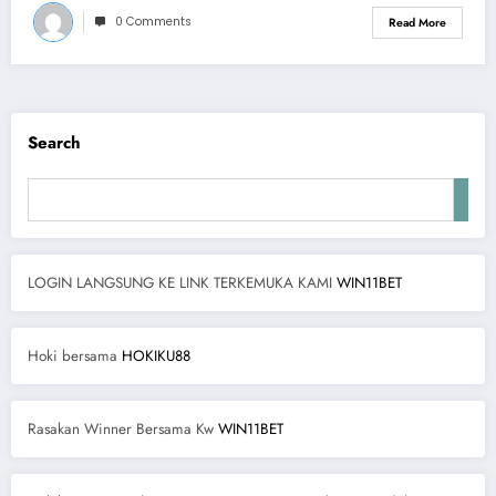
0 Comments
Read More
Search
LOGIN LANGSUNG KE LINK TERKEMUKA KAMI
WIN11BET
Hoki bersama
HOKIKU88
Rasakan Winner Bersama Kw
WIN11BET