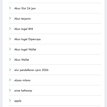
Akun Slot 24 Jam
Akun terjamin
Akun togel BNI
Akun togel Dipercaya
Akun togel Wallet
Akun Wallet
alur pendaftaran cpns 2026
alyssa milano
anne hathaway
apple