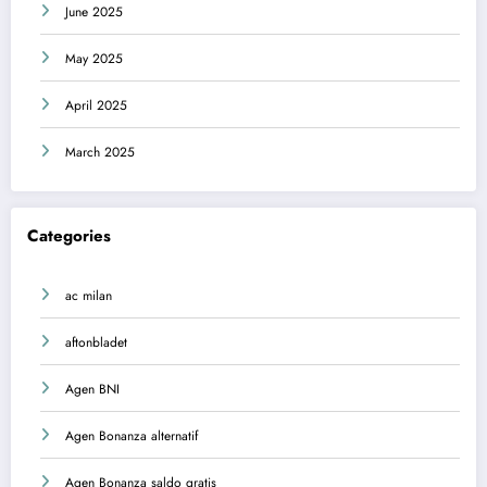
June 2025
May 2025
April 2025
March 2025
Categories
ac milan
aftonbladet
Agen BNI
Agen Bonanza alternatif
Agen Bonanza saldo gratis