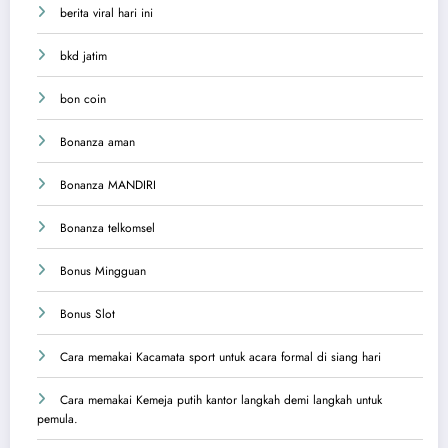
berita viral hari ini
bkd jatim
bon coin
Bonanza aman
Bonanza MANDIRI
Bonanza telkomsel
Bonus Mingguan
Bonus Slot
Cara memakai Kacamata sport untuk acara formal di siang hari
Cara memakai Kemeja putih kantor langkah demi langkah untuk
pemula.