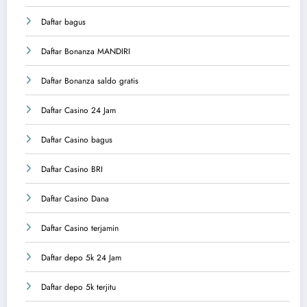
Daftar bagus
Daftar Bonanza MANDIRI
Daftar Bonanza saldo gratis
Daftar Casino 24 Jam
Daftar Casino bagus
Daftar Casino BRI
Daftar Casino Dana
Daftar Casino terjamin
Daftar depo 5k 24 Jam
Daftar depo 5k terjitu