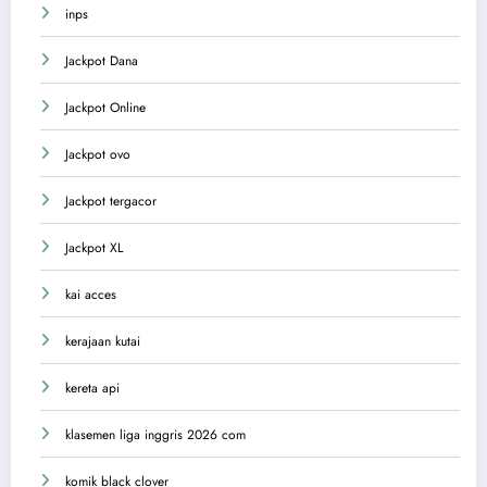
inps
Jackpot Dana
Jackpot Online
Jackpot ovo
Jackpot tergacor
Jackpot XL
kai acces
kerajaan kutai
kereta api
klasemen liga inggris 2026 com
komik black clover