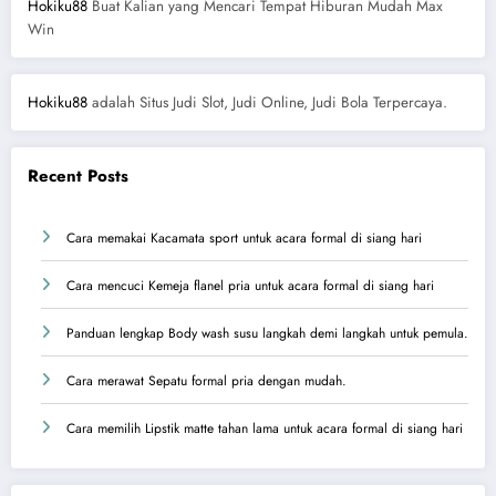
Hokiku88
Buat Kalian yang Mencari Tempat Hiburan Mudah Max
Win
Hokiku88
adalah Situs Judi Slot, Judi Online, Judi Bola Terpercaya.
Recent Posts
Cara memakai Kacamata sport untuk acara formal di siang hari
Cara mencuci Kemeja flanel pria untuk acara formal di siang hari
Panduan lengkap Body wash susu langkah demi langkah untuk pemula.
Cara merawat Sepatu formal pria dengan mudah.
Cara memilih Lipstik matte tahan lama untuk acara formal di siang hari