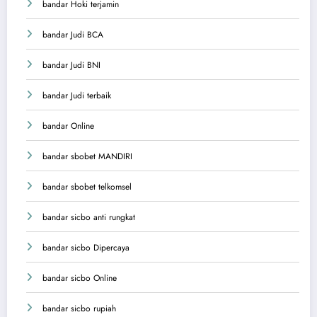
bandar Hoki terjamin
bandar Judi BCA
bandar Judi BNI
bandar Judi terbaik
bandar Online
bandar sbobet MANDIRI
bandar sbobet telkomsel
bandar sicbo anti rungkat
bandar sicbo Dipercaya
bandar sicbo Online
bandar sicbo rupiah