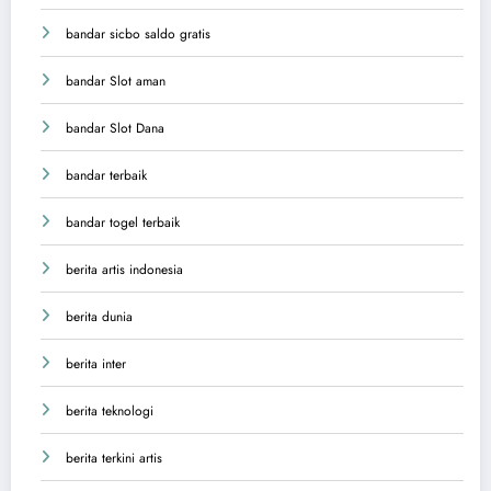
bandar sicbo saldo gratis
bandar Slot aman
bandar Slot Dana
bandar terbaik
bandar togel terbaik
berita artis indonesia
berita dunia
berita inter
berita teknologi
berita terkini artis