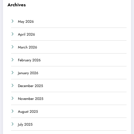
Archives
May 2026
April 2026
March 2026
February 2026
January 2026
December 2025
November 2025
August 2025
July 2025