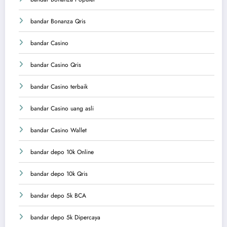
bandar Bonanza Qris
bandar Casino
bandar Casino Qris
bandar Casino terbaik
bandar Casino uang asli
bandar Casino Wallet
bandar depo 10k Online
bandar depo 10k Qris
bandar depo 5k BCA
bandar depo 5k Dipercaya