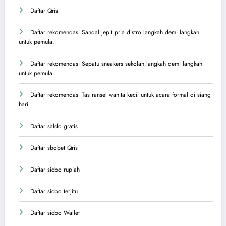
Daftar Qris
Daftar rekomendasi Sandal jepit pria distro langkah demi langkah
untuk pemula.
Daftar rekomendasi Sepatu sneakers sekolah langkah demi langkah
untuk pemula.
Daftar rekomendasi Tas ransel wanita kecil untuk acara formal di siang
hari
Daftar saldo gratis
Daftar sbobet Qris
Daftar sicbo rupiah
Daftar sicbo terjitu
Daftar sicbo Wallet