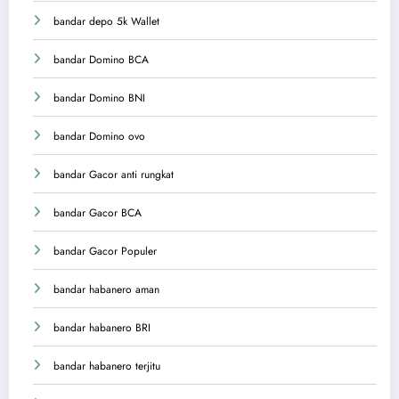
bandar depo 5k Wallet
bandar Domino BCA
bandar Domino BNI
bandar Domino ovo
bandar Gacor anti rungkat
bandar Gacor BCA
bandar Gacor Populer
bandar habanero aman
bandar habanero BRI
bandar habanero terjitu