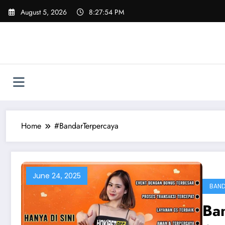
Skip
August 5, 2026
8:27:55 PM
to
content
Home
#BandarTerpercaya
June 24, 2025
BAND
Ban