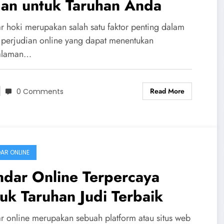
an untuk Taruhan Anda
r hoki merupakan salah satu faktor penting dalam
 perjudian online yang dapat menentukan
alaman…
Read More
0 Comments
AR ONLINE
ndar Online Terpercaya
uk Taruhan Judi Terbaik
r online merupakan sebuah platform atau situs web