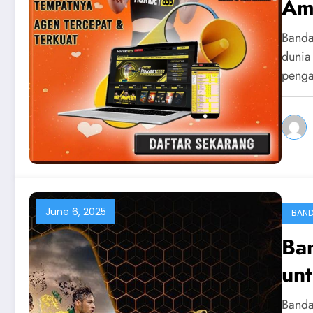
Am
Banda
dunia
peng
June 6, 2025
BAND
Ba
unt
Banda