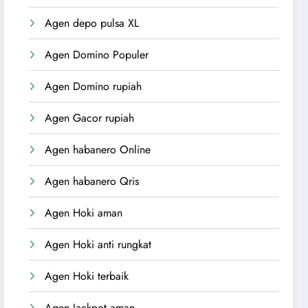
Agen depo pulsa XL
Agen Domino Populer
Agen Domino rupiah
Agen Gacor rupiah
Agen habanero Online
Agen habanero Qris
Agen Hoki aman
Agen Hoki anti rungkat
Agen Hoki terbaik
Agen Jackpot aman