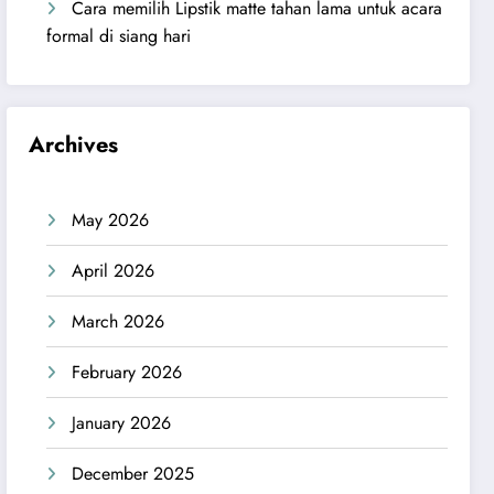
Cara memilih Lipstik matte tahan lama untuk acara
formal di siang hari
Archives
May 2026
April 2026
March 2026
February 2026
January 2026
December 2025