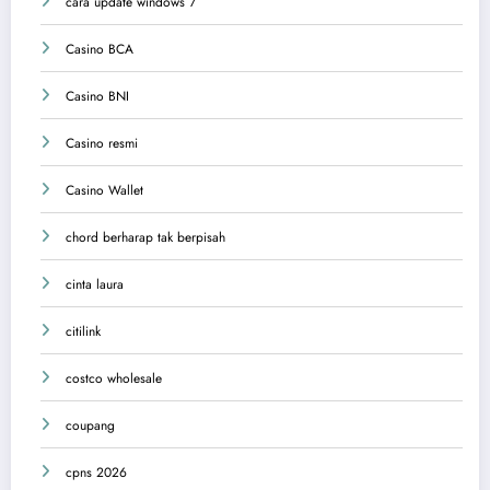
cara update windows 7
Casino BCA
Casino BNI
Casino resmi
Casino Wallet
chord berharap tak berpisah
cinta laura
citilink
costco wholesale
coupang
cpns 2026