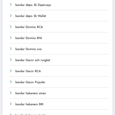
bandar depo 5k Dipercaya
bandar depo 5k Wallet
bandar Domino BCA
bandar Domino BNI
bandar Domino ovo
bandar Gacor anti rungkat
bandar Gacor BCA
bandar Gacor Populer
bandar habanero aman
bandar habanero BRI