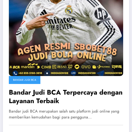
BANDAR JUDI BCA
Bandar Judi BCA Terpercaya dengan
Layanan Terbaik
Bandar judi BCA merupakan salah satu platform judi online yang
memberikan kemudahan bagi para pengguna…