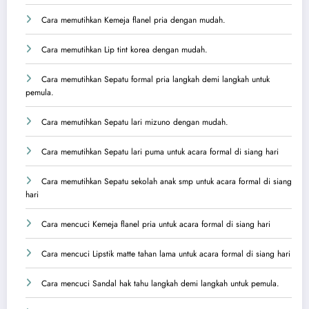
Cara memutihkan Kemeja flanel pria dengan mudah.
Cara memutihkan Lip tint korea dengan mudah.
Cara memutihkan Sepatu formal pria langkah demi langkah untuk
pemula.
Cara memutihkan Sepatu lari mizuno dengan mudah.
Cara memutihkan Sepatu lari puma untuk acara formal di siang hari
Cara memutihkan Sepatu sekolah anak smp untuk acara formal di siang
hari
Cara mencuci Kemeja flanel pria untuk acara formal di siang hari
Cara mencuci Lipstik matte tahan lama untuk acara formal di siang hari
Cara mencuci Sandal hak tahu langkah demi langkah untuk pemula.