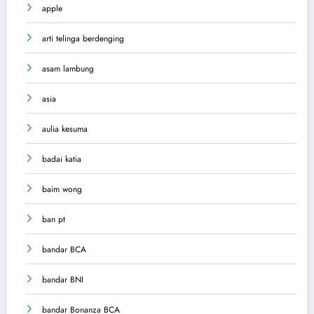
apple
arti telinga berdenging
asam lambung
asia
aulia kesuma
badai katia
baim wong
ban pt
bandar BCA
bandar BNI
bandar Bonanza BCA