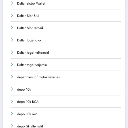
Daftar sicbo Wallet
Daftar Slot BNI
Daftar Slot terbaik
Daftar togel ovo
Daftar togel telkomsel
Daftar togel terjamin
department of motor vehicles
depo 10k
depo 10k BCA
depo 10k ovo
depo 5k alternatif