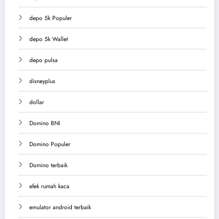
depo 5k Populer
depo 5k Wallet
depo pulsa
disneyplus
dollar
Domino BNI
Domino Populer
Domino terbaik
efek rumah kaca
emulator android terbaik