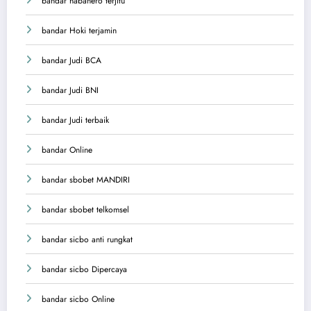
bandar habanero terjitu
bandar Hoki terjamin
bandar Judi BCA
bandar Judi BNI
bandar Judi terbaik
bandar Online
bandar sbobet MANDIRI
bandar sbobet telkomsel
bandar sicbo anti rungkat
bandar sicbo Dipercaya
bandar sicbo Online