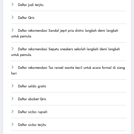
Daftar Judi terjitu
Daftar Qris
Daftar rekomendasi Sandal jepit pria distro langkah demi langkah
untuk pemula.
Daftar rekomendasi Sepatu sneakers sekolah langkah demi langkah
untuk pemula.
Daftar rekomendasi Tas ransel wanita kecil untuk acara formal di siang
hari
Daftar saldo gratis
Daftar sbobet Qris
Daftar sicbo rupiah
Daftar sicbo terjitu