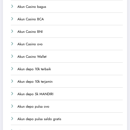
Akun Casino bagus
Akun Casino BCA
Akun Casino BNI
Akun Casino ovo
Akun Casino Wallet
Akun depo 10k terbaik
Akun depo 10k terjamin
Akun depo 5k MANDIRI
Akun depo pulsa ovo
Akun depo pulsa saldo gratis