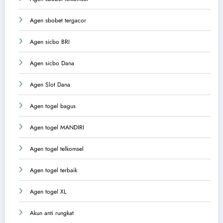
Agen sbobet tergacor
Agen sicbo BRI
Agen sicbo Dana
Agen Slot Dana
Agen togel bagus
Agen togel MANDIRI
Agen togel telkomsel
Agen togel terbaik
Agen togel XL
Akun anti rungkat