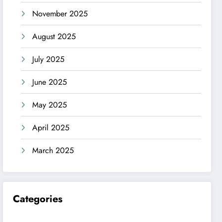
November 2025
August 2025
July 2025
June 2025
May 2025
April 2025
March 2025
Categories