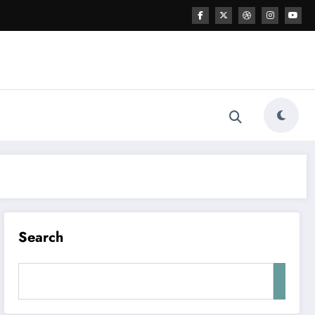
Search