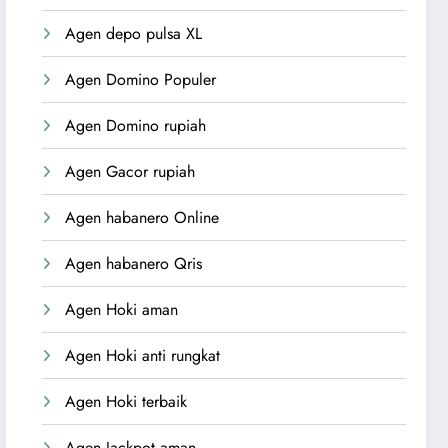
Agen depo pulsa XL
Agen Domino Populer
Agen Domino rupiah
Agen Gacor rupiah
Agen habanero Online
Agen habanero Qris
Agen Hoki aman
Agen Hoki anti rungkat
Agen Hoki terbaik
Agen Jackpot aman