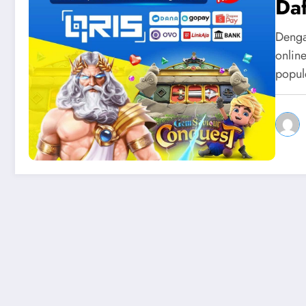
Daf
Te
Denga
onlin
popul