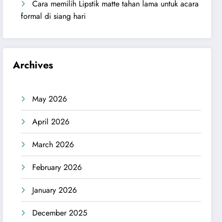
Cara memilih Lipstik matte tahan lama untuk acara
formal di siang hari
Archives
May 2026
April 2026
March 2026
February 2026
January 2026
December 2025