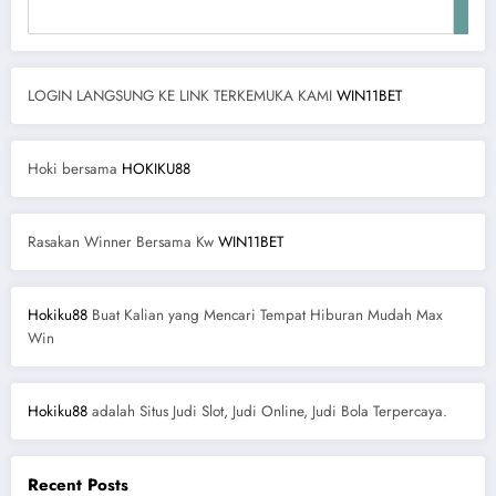
LOGIN LANGSUNG KE LINK TERKEMUKA KAMI
WIN11BET
Hoki bersama
HOKIKU88
Rasakan Winner Bersama Kw
WIN11BET
Hokiku88
Buat Kalian yang Mencari Tempat Hiburan Mudah Max
Win
Hokiku88
adalah Situs Judi Slot, Judi Online, Judi Bola Terpercaya.
Recent Posts