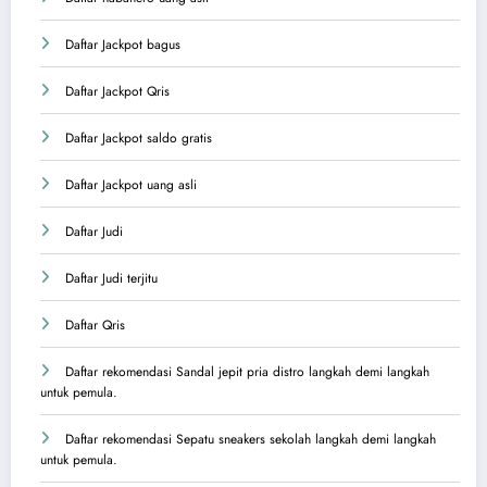
Daftar Jackpot bagus
Daftar Jackpot Qris
Daftar Jackpot saldo gratis
Daftar Jackpot uang asli
Daftar Judi
Daftar Judi terjitu
Daftar Qris
Daftar rekomendasi Sandal jepit pria distro langkah demi langkah
untuk pemula.
Daftar rekomendasi Sepatu sneakers sekolah langkah demi langkah
untuk pemula.