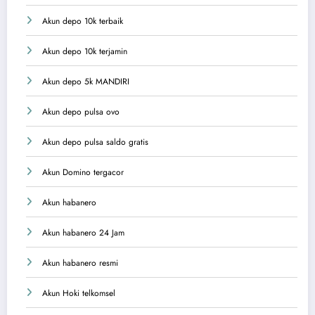
Akun depo 10k terbaik
Akun depo 10k terjamin
Akun depo 5k MANDIRI
Akun depo pulsa ovo
Akun depo pulsa saldo gratis
Akun Domino tergacor
Akun habanero
Akun habanero 24 Jam
Akun habanero resmi
Akun Hoki telkomsel