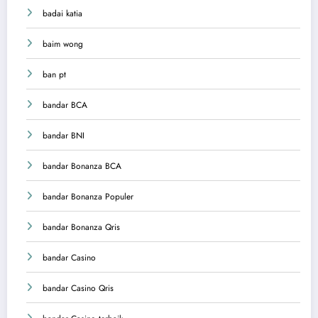
badai katia
baim wong
ban pt
bandar BCA
bandar BNI
bandar Bonanza BCA
bandar Bonanza Populer
bandar Bonanza Qris
bandar Casino
bandar Casino Qris