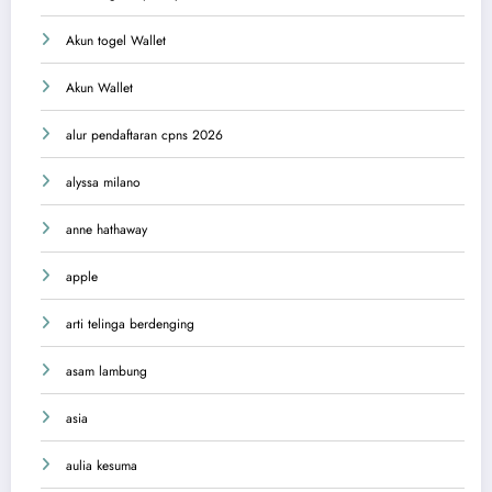
Akun togel Wallet
Akun Wallet
alur pendaftaran cpns 2026
alyssa milano
anne hathaway
apple
arti telinga berdenging
asam lambung
asia
aulia kesuma