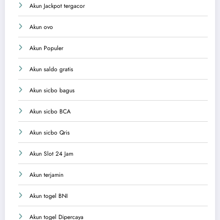
Akun Jackpot tergacor
Akun ovo
Akun Populer
Akun saldo gratis
Akun sicbo bagus
Akun sicbo BCA
Akun sicbo Qris
Akun Slot 24 Jam
Akun terjamin
Akun togel BNI
Akun togel Dipercaya