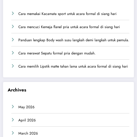
Cara memakai Kacamata sport untuk acara formal di siang hari
Cara mencuci Kemeja flanel pria untuk acara formal di siang hari
Panduan lengkap Body wash susu langkah demi langkah untuk pemula.
Cara merawat Sepatu formal pria dengan mudah.
Cara memilih Lipstik matte tahan lama untuk acara formal di siang hari
Archives
May 2026
April 2026
March 2026