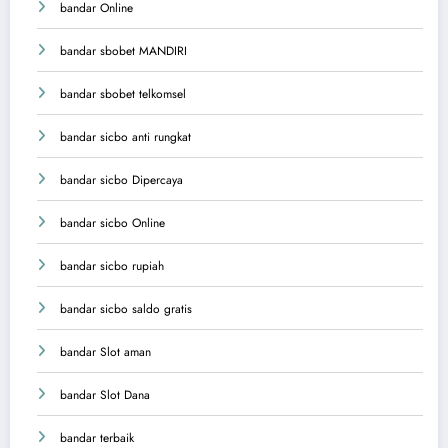
bandar Online
bandar sbobet MANDIRI
bandar sbobet telkomsel
bandar sicbo anti rungkat
bandar sicbo Dipercaya
bandar sicbo Online
bandar sicbo rupiah
bandar sicbo saldo gratis
bandar Slot aman
bandar Slot Dana
bandar terbaik