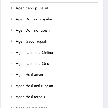
Agen depo pulsa XL
Agen Domino Populer
Agen Domino rupiah
Agen Gacor rupiah
Agen habanero Online
Agen habanero Qris
Agen Hoki aman
Agen Hoki anti rungkat
Agen Hoki terbaik
Agen Jackpot aman