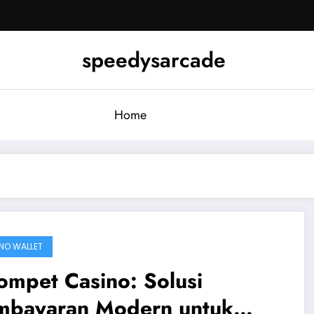
speedysarcade
Home
NO WALLET
ompet Casino: Solusi
mbayaran Modern untuk