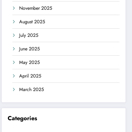
November 2025
August 2025
July 2025
June 2025
May 2025
April 2025
March 2025
Categories