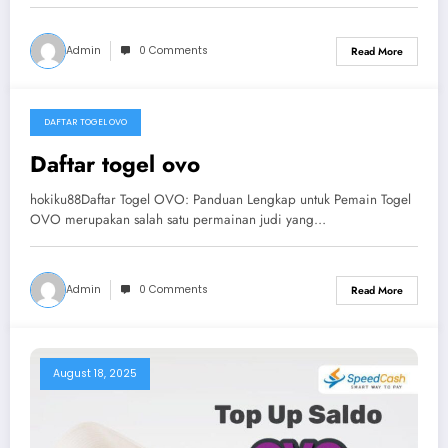
Admin
0 Comments
Read More
DAFTAR TOGEL OVO
January 27, 2026
Daftar togel ovo
hokiku88Daftar Togel OVO: Panduan Lengkap untuk Pemain Togel
OVO merupakan salah satu permainan judi yang…
Admin
0 Comments
Read More
August 18, 2025