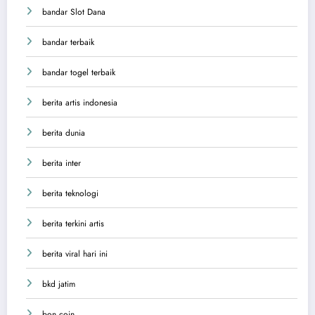
bandar Slot Dana
bandar terbaik
bandar togel terbaik
berita artis indonesia
berita dunia
berita inter
berita teknologi
berita terkini artis
berita viral hari ini
bkd jatim
bon coin