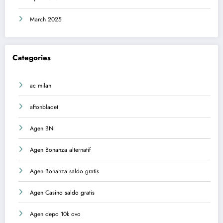
March 2025
Categories
ac milan
aftonbladet
Agen BNI
Agen Bonanza alternatif
Agen Bonanza saldo gratis
Agen Casino saldo gratis
Agen depo 10k ovo