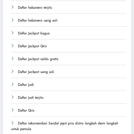
Daftar habanero terjitu
Daftar habanero uang asli
Daftar Jackpot bagus
Daftar Jackpot Qris
Daftar Jackpot saldo gratis
Daftar Jackpot uang asli
Daftar Judi
Daftar Judi terjitu
Daftar Qris
Daftar rekomendasi Sandal jepit pria distro langkah demi langkah
untuk pemula.