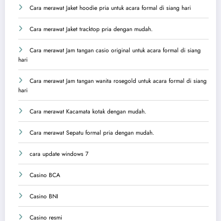
Cara merawat Jaket hoodie pria untuk acara formal di siang hari
Cara merawat Jaket tracktop pria dengan mudah.
Cara merawat Jam tangan casio original untuk acara formal di siang
hari
Cara merawat Jam tangan wanita rosegold untuk acara formal di siang
hari
Cara merawat Kacamata kotak dengan mudah.
Cara merawat Sepatu formal pria dengan mudah.
cara update windows 7
Casino BCA
Casino BNI
Casino resmi