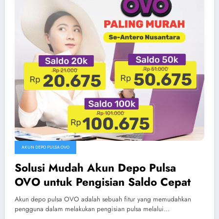
AKUN DEPO PULSA OVO
Solusi Mudah Akun Depo Pulsa
OVO untuk Pengisian Saldo Cepat
Akun depo pulsa OVO adalah sebuah fitur yang memudahkan
pengguna dalam melakukan pengisian pulsa melalui…