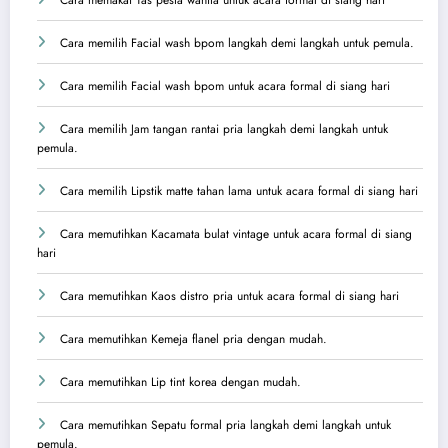
Cara memilih Facial wash bpom langkah demi langkah untuk pemula.
Cara memilih Facial wash bpom untuk acara formal di siang hari
Cara memilih Jam tangan rantai pria langkah demi langkah untuk
pemula.
Cara memilih Lipstik matte tahan lama untuk acara formal di siang hari
Cara memutihkan Kacamata bulat vintage untuk acara formal di siang
hari
Cara memutihkan Kaos distro pria untuk acara formal di siang hari
Cara memutihkan Kemeja flanel pria dengan mudah.
Cara memutihkan Lip tint korea dengan mudah.
Cara memutihkan Sepatu formal pria langkah demi langkah untuk
pemula.