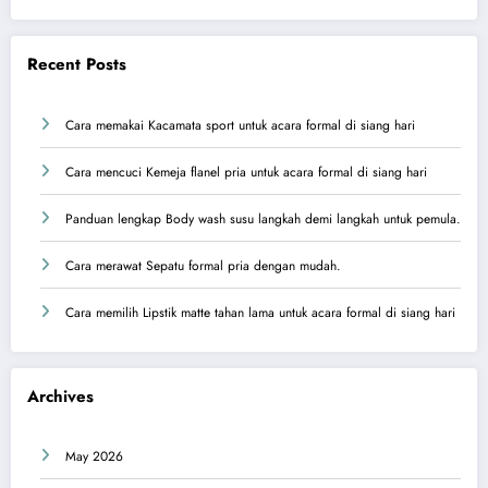
Recent Posts
Cara memakai Kacamata sport untuk acara formal di siang hari
Cara mencuci Kemeja flanel pria untuk acara formal di siang hari
Panduan lengkap Body wash susu langkah demi langkah untuk pemula.
Cara merawat Sepatu formal pria dengan mudah.
Cara memilih Lipstik matte tahan lama untuk acara formal di siang hari
Archives
May 2026