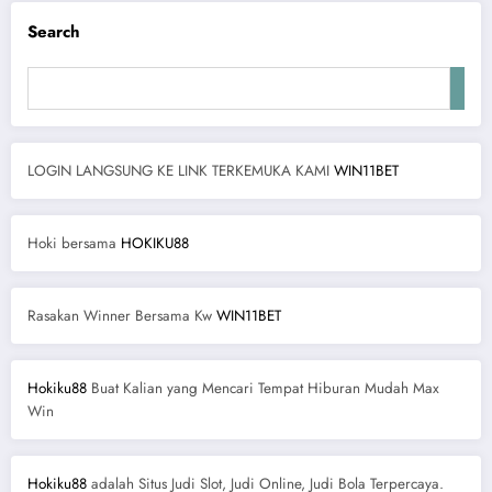
Search
LOGIN LANGSUNG KE LINK TERKEMUKA KAMI
WIN11BET
Hoki bersama
HOKIKU88
Rasakan Winner Bersama Kw
WIN11BET
Hokiku88
Buat Kalian yang Mencari Tempat Hiburan Mudah Max
Win
Hokiku88
adalah Situs Judi Slot, Judi Online, Judi Bola Terpercaya.