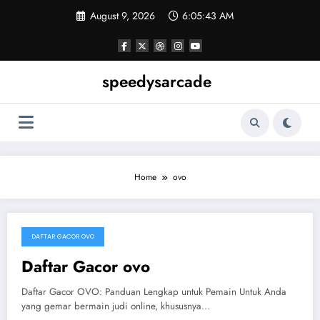
Skip
August 9, 2026
6:05:44 AM
to
content
speedysarcade
Home
ovo
DAFTAR GACOR OVO
February 12, 2026
Daftar Gacor ovo
Daftar Gacor OVO: Panduan Lengkap untuk Pemain Untuk Anda
yang gemar bermain judi online, khususnya…