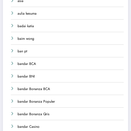
asia
aulia kesuma
badai katia
baim wong
ban pt
bandar BCA
bandar BNI
bandar Bonanza BCA
bandar Bonanza Populer
bandar Bonanza Qris
bandar Casino