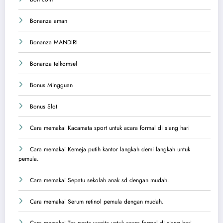
Bonanza aman
Bonanza MANDIRI
Bonanza telkomsel
Bonus Mingguan
Bonus Slot
Cara memakai Kacamata sport untuk acara formal di siang hari
Cara memakai Kemeja putih kantor langkah demi langkah untuk
pemula.
Cara memakai Sepatu sekolah anak sd dengan mudah.
Cara memakai Serum retinol pemula dengan mudah.
Cara memakai Tas pesta wanita untuk acara formal di siang hari