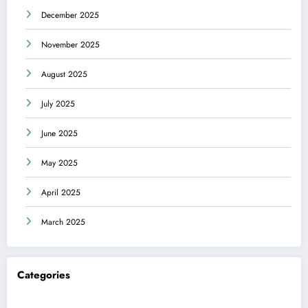
December 2025
November 2025
August 2025
July 2025
June 2025
May 2025
April 2025
March 2025
Categories