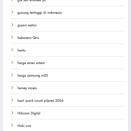
gunung tertinggi di indonesia
guyon waton
habanero Qris
hantu
harga emas antam
harga samsung m20
harvey moeis
hasil quick count pilpres 2026
Hiburan Digital
Hoki ovo