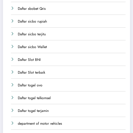
Daftar sbobet Qris
Daftar sicbo rupiah
Daftar sicbo terjitu
Daftar sicbo Wallet
Daftar Slot BNI
Daftar Slot terbaik
Daftar togel ovo
Daftar togel telkomsel
Daftar togel terjamin
department of motor vehicles