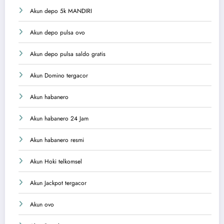
Akun depo 5k MANDIRI
Akun depo pulsa ovo
Akun depo pulsa saldo gratis
Akun Domino tergacor
Akun habanero
Akun habanero 24 Jam
Akun habanero resmi
Akun Hoki telkomsel
Akun Jackpot tergacor
Akun ovo