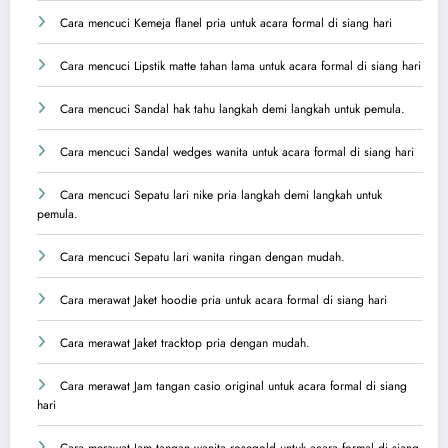
Cara mencuci Kemeja flanel pria untuk acara formal di siang hari
Cara mencuci Lipstik matte tahan lama untuk acara formal di siang hari
Cara mencuci Sandal hak tahu langkah demi langkah untuk pemula.
Cara mencuci Sandal wedges wanita untuk acara formal di siang hari
Cara mencuci Sepatu lari nike pria langkah demi langkah untuk
pemula.
Cara mencuci Sepatu lari wanita ringan dengan mudah.
Cara merawat Jaket hoodie pria untuk acara formal di siang hari
Cara merawat Jaket tracktop pria dengan mudah.
Cara merawat Jam tangan casio original untuk acara formal di siang
hari
Cara merawat Jam tangan wanita rosegold untuk acara formal di siang