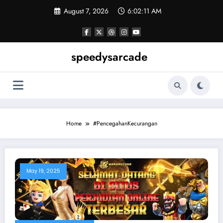
Skip
August 7, 2026
6:02:12 AM
to
content
speedysarcade
Home
#PencegahanKecurangan
May 19, 2025