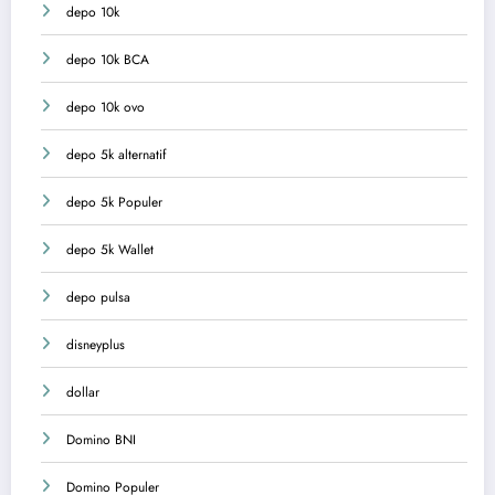
depo 10k
depo 10k BCA
depo 10k ovo
depo 5k alternatif
depo 5k Populer
depo 5k Wallet
depo pulsa
disneyplus
dollar
Domino BNI
Domino Populer