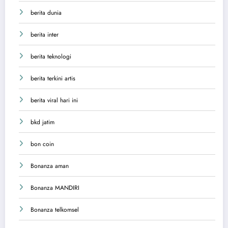
berita dunia
berita inter
berita teknologi
berita terkini artis
berita viral hari ini
bkd jatim
bon coin
Bonanza aman
Bonanza MANDIRI
Bonanza telkomsel