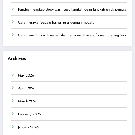
Panduan lengkap Body wash susu langkah demi langkah untuk pemula.
Cara merawat Sepatu formal pria dengan mudah.
Cara memilih Lipstik matte tahan lama untuk acara formal di siang hari
Archives
May 2026
April 2026
March 2026
February 2026
January 2026