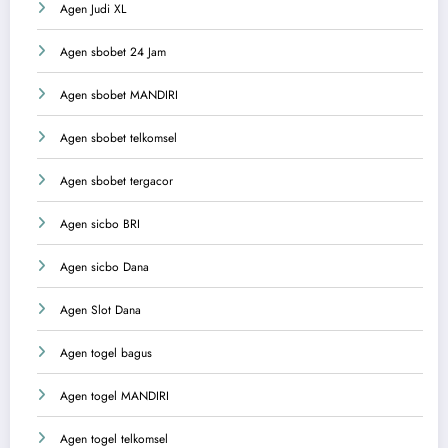
Agen Judi XL
Agen sbobet 24 Jam
Agen sbobet MANDIRI
Agen sbobet telkomsel
Agen sbobet tergacor
Agen sicbo BRI
Agen sicbo Dana
Agen Slot Dana
Agen togel bagus
Agen togel MANDIRI
Agen togel telkomsel