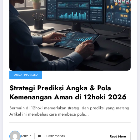
UNCATEGORIZED
Strategi Prediksi Angka & Pola
Kemenangan Aman di 12hoki 2026
Bermain di 12hoki memerlukan strategi dan prediksi yang matang.
Artikel ini membahas cara membaca pola…
Admin
0 Comments
Read More