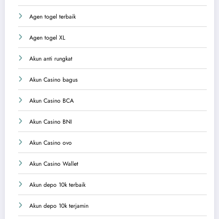
Agen togel terbaik
Agen togel XL
Akun anti rungkat
Akun Casino bagus
Akun Casino BCA
Akun Casino BNI
Akun Casino ovo
Akun Casino Wallet
Akun depo 10k terbaik
Akun depo 10k terjamin