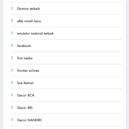
Domino terbaik
efek rumah kaca
emulator android terbaik
facebook
first media
frontier airlines
fyre festival
Gacor BCA
Gacor BRI
Gacor MANDIRI