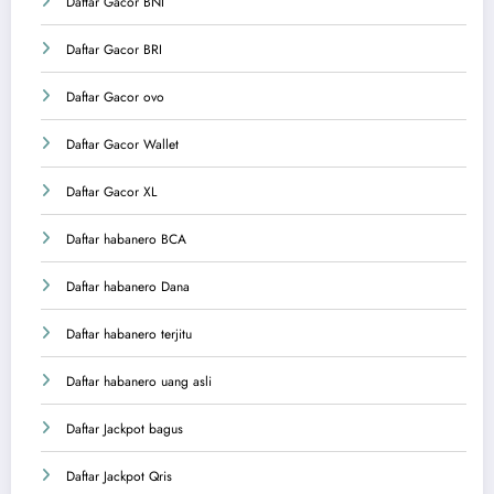
Daftar Gacor BNI
Daftar Gacor BRI
Daftar Gacor ovo
Daftar Gacor Wallet
Daftar Gacor XL
Daftar habanero BCA
Daftar habanero Dana
Daftar habanero terjitu
Daftar habanero uang asli
Daftar Jackpot bagus
Daftar Jackpot Qris