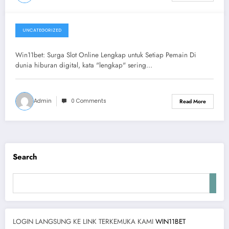
UNCATEGORIZED
December 27, 2025
Win11bet: Surga Slot Online Lengkap untuk Setiap Pemain Di
dunia hiburan digital, kata "lengkap" sering…
Admin
0 Comments
Read More
Search
LOGIN LANGSUNG KE LINK TERKEMUKA KAMI
WIN11BET